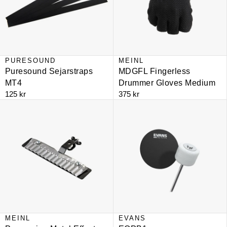
PURESOUND
MEINL
Puresound Sejarstraps
MDGFL Fingerless
MT4
Drummer Gloves Medium
125 kr
375 kr
Percussion Metal Effects Turbo Crasher
EQPB1
MEINL
EVANS