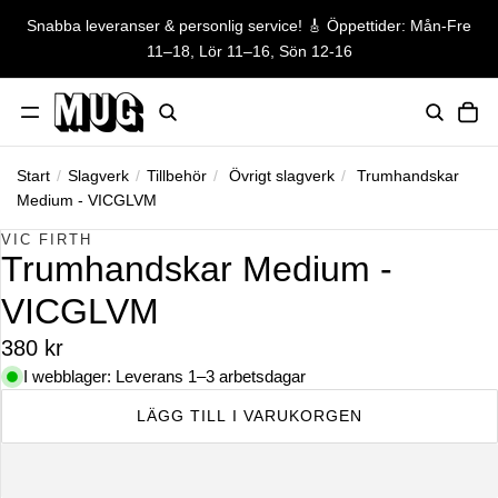
Snabba leveranser & personlig service! 🎸 Öppettider: Mån-Fre
Snabba leveranser & personlig ser
11–18, Lör 11–16, Sön 12-16
TO
Start
/
Slagverk
/
Tillbehör
/
Övrigt slagverk
/
Trumhandskar
Medium - VICGLVM
HOPPA TILL PRODUKTINFORMATION
VIC FIRTH
Trumhandskar Medium -
VICGLVM
380 kr
I webblager: Leverans 1–3 arbetsdagar
LÄGG TILL I VARUKORGEN