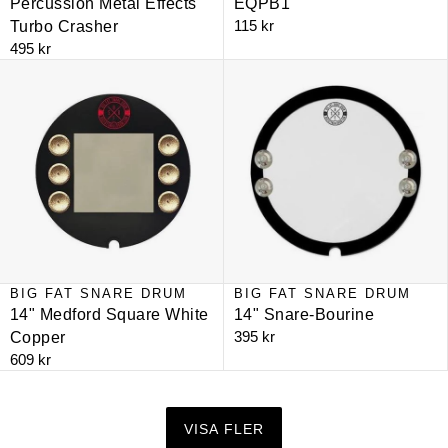
Percussion Metal Effects
EQPB1
115 kr
Turbo Crasher
495 kr
14" Medford Square White Copper
14" Snare-Bourine
BIG FAT SNARE DRUM
BIG FAT SNARE DRUM
14" Medford Square White
14" Snare-Bourine
395 kr
Copper
609 kr
VISA FLER