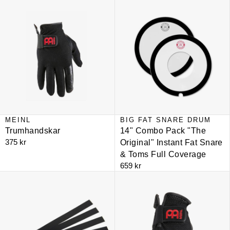
Trumhandskar
14" Combo Pack "The Original" In
MEINL
BIG FAT SNARE DRUM
Trumhandskar
14" Combo Pack "The
375 kr
Original" Instant Fat Snare
& Toms Full Coverage
659 kr
Puresound Sejarstraps MT4
MDGFL Fingerless Drummer Glo