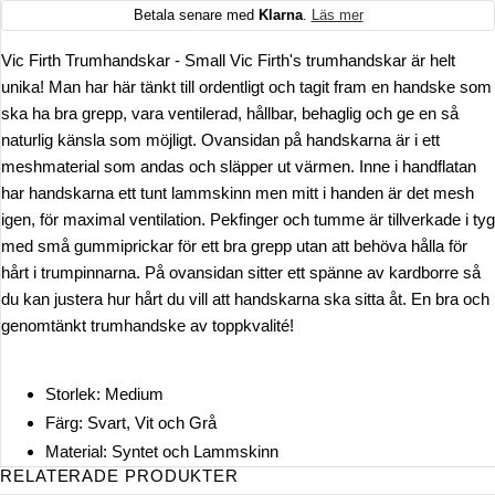
Betala senare med
Klarna
.
Läs mer
Vic Firth Trumhandskar - Small Vic Firth's trumhandskar är helt
unika! Man har här tänkt till ordentligt och tagit fram en handske som
ska ha bra grepp, vara ventilerad, hållbar, behaglig och ge en så
naturlig känsla som möjligt. Ovansidan på handskarna är i ett
meshmaterial som andas och släpper ut värmen. Inne i handflatan
har handskarna ett tunt lammskinn men mitt i handen är det mesh
igen, för maximal ventilation. Pekfinger och tumme är tillverkade i tyg
med små gummiprickar för ett bra grepp utan att behöva hålla för
hårt i trumpinnarna. På ovansidan sitter ett spänne av kardborre så
du kan justera hur hårt du vill att handskarna ska sitta åt. En bra och
genomtänkt trumhandske av toppkvalité!
Storlek: Medium
Färg: Svart, Vit och Grå
Material: Syntet och Lammskinn
RELATERADE PRODUKTER