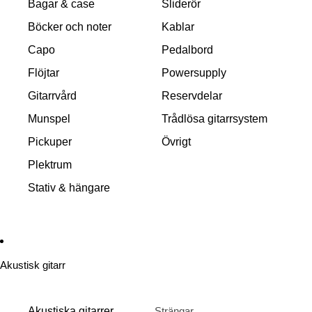
Bagar & case
Sliderör
Böcker och noter
Kablar
Capo
Pedalbord
Flöjtar
Powersupply
Gitarrvård
Reservdelar
Munspel
Trådlösa gitarrsystem
Pickuper
Övrigt
Plektrum
Stativ & hängare
Akustisk gitarr
Akustiska gitarrer
Strängar