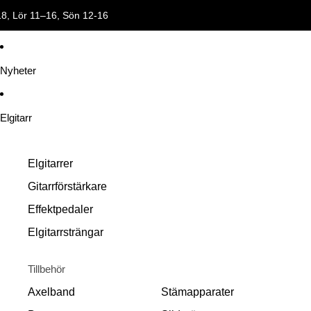
18, Lör 11–16, Sön 12-16
ersonlig service! 🎸 Öppettider: Mån-Fre 11–18, Lör 11–16, Sön 12-1
Nyheter
Elgitarr
Elgitarrer
Gitarrförstärkare
Effektpedaler
Elgitarrsträngar
Tillbehör
Axelband
Stämapparater