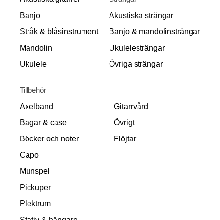
Banjo
Akustiska strängar
Stråk & blåsinstrument
Banjo & mandolinsträngar
Mandolin
Ukulelesträngar
Ukulele
Övriga strängar
Tillbehör
Axelband
Gitarrvård
Bagar & case
Övrigt
Böcker och noter
Flöjtar
Capo
Munspel
Pickuper
Plektrum
Stativ & hängare