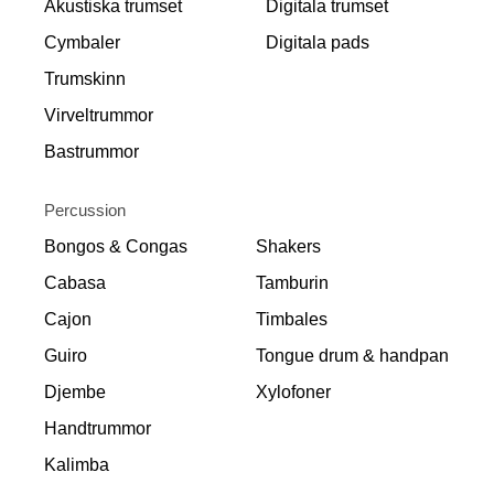
Akustiska trumset
Digitala trumset
Cymbaler
Digitala pads
Trumskinn
Virveltrummor
Bastrummor
Percussion
Bongos & Congas
Shakers
Cabasa
Tamburin
Cajon
Timbales
Guiro
Tongue drum & handpan
Djembe
Xylofoner
Handtrummor
Kalimba