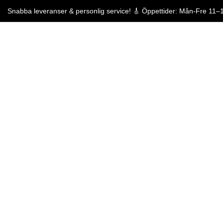
Snabba leveranser & personlig service! 🎸 Öppettider: Mån-Fre 11–
Snabba leveranser & p