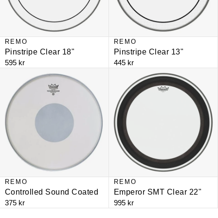
REMO
REMO
Pinstripe Clear 18"
Pinstripe Clear 13"
595 kr
445 kr
Controlled Sound Coated
Emperor SMT Clear 22"
REMO
REMO
Controlled Sound Coated
Emperor SMT Clear 22"
375 kr
995 kr