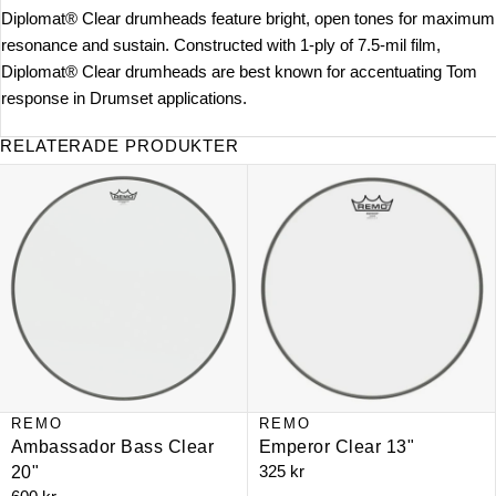
Diplomat® Clear drumheads feature bright, open tones for maximum
resonance and sustain. Constructed with 1-ply of 7.5-mil film,
Diplomat® Clear drumheads are best known for accentuating Tom
response in Drumset applications.
RELATERADE PRODUKTER
Ambassador Bass Clear 20"
Emperor Clear 13"
REMO
REMO
Ambassador Bass Clear
Emperor Clear 13"
325 kr
20"