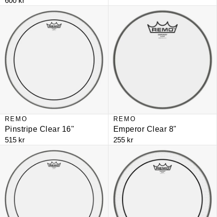
600 kr
Pinstripe Clear 16"
Emperor Clear 8"
REMO
REMO
Pinstripe Clear 16"
Emperor Clear 8"
515 kr
255 kr
Pinstripe Clear 18"
Pinstripe Clear 13"