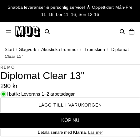
Snabba leveranser & personlig service! 🎸 Öppettider: Mån-Fre
Snabba leveranser & personlig ser
11–18, Lör 11–16, Sön 12-16
TO
Start
/
Slagverk
/
Akustiska trummor
/
Trumskinn
/
Diplomat
Clear 13"
HOPPA TILL PRODUKTINFORMATION
REMO
Diplomat Clear 13"
290 kr
I butik: Leverans 1–2 arbetsdagar
LÄGG TILL I VARUKORGEN
KÖP NU
Betala senare med
Klarna
.
Läs mer