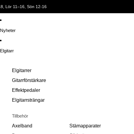
18, Lör 11–16, Sön 12-16
ersonlig service! 🎸 Öppettider: Mån-Fre 11–18, Lör 11–16, Sön 12-1
Nyheter
Elgitarr
Elgitarrer
Gitarrförstärkare
Effektpedaler
Elgitarrsträngar
Tillbehör
Axelband
Stämapparater