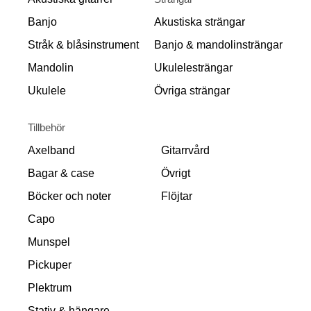
Banjo
Akustiska strängar
Stråk & blåsinstrument
Banjo & mandolinsträngar
Mandolin
Ukulelesträngar
Ukulele
Övriga strängar
Tillbehör
Axelband
Gitarrvård
Bagar & case
Övrigt
Böcker och noter
Flöjtar
Capo
Munspel
Pickuper
Plektrum
Stativ & hängare