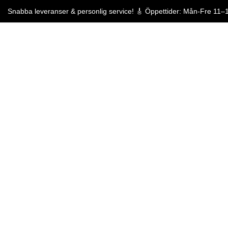
Snabba leveranser & personlig service! 🎸 Öppettider: Mån-Fre 11–
Snabba leveranser & p