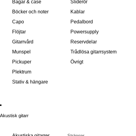
Bagar & case
Sliderör
Böcker och noter
Kablar
Capo
Pedalbord
Flöjtar
Powersupply
Gitarrvård
Reservdelar
Munspel
Trådlösa gitarrsystem
Pickuper
Övrigt
Plektrum
Stativ & hängare
Akustisk gitarr
Akustiska gitarrer
Strängar