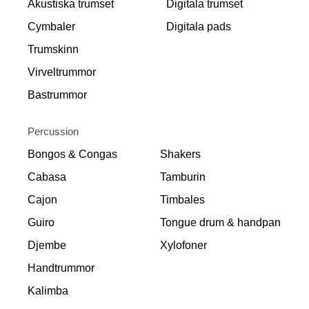
Akustiska trumset
Digitala trumset
Cymbaler
Digitala pads
Trumskinn
Virveltrummor
Bastrummor
Percussion
Bongos & Congas
Shakers
Cabasa
Tamburin
Cajon
Timbales
Guiro
Tongue drum & handpan
Djembe
Xylofoner
Handtrummor
Kalimba