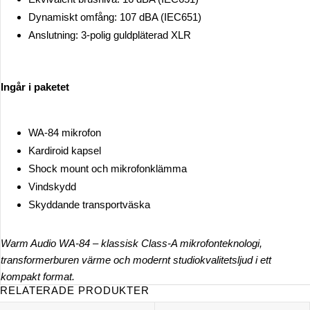
Dynamiskt omfång: 107 dBA (IEC651)
Anslutning: 3-polig guldpläterad XLR
Ingår i paketet
WA-84 mikrofon
Kardiroid kapsel
Shock mount och mikrofonklämma
Vindskydd
Skyddande transportväska
Warm Audio WA-84 – klassisk Class-A mikrofonteknologi,
transformerburen värme och modernt studiokvalitetsljud i ett
kompakt format.
RELATERADE PRODUKTER
WA-87 R2 Nickel
WA-47 Stormembrans rör-mikrofo