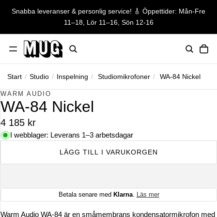
Snabba leveranser & personlig service! 🎸 Öppettider: Mån-Fre
Snabba leveranser & personlig ser
11–18, Lör 11–16, Sön 12-16
TO
Start
/
Studio
/
Inspelning
/
Studiomikrofoner
/
WA-84 Nickel
HOPPA TILL PRODUKTINFORMATION
WARM AUDIO
WA-84 Nickel
4 185 kr
I webblager: Leverans 1–3 arbetsdagar
LÄGG TILL I VARUKORGEN
Betala senare med
Klarna
.
Läs mer
Warm Audio WA-84 är en småmembrans kondensatormikrofon med