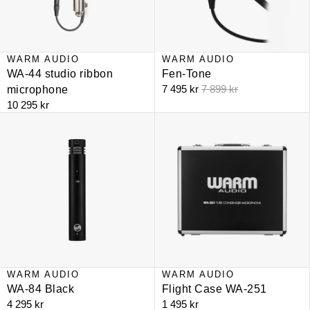
WARM AUDIO
WARM AUDIO
REA
WA-44 studio ribbon
Fen-Tone
Reapris
Ordinarie pris
7 495 kr
7 899 kr
microphone
10 295 kr
WA-84 Black
Flight Case WA-251
WARM AUDIO
WARM AUDIO
WA-84 Black
Flight Case WA-251
4 295 kr
1 495 kr