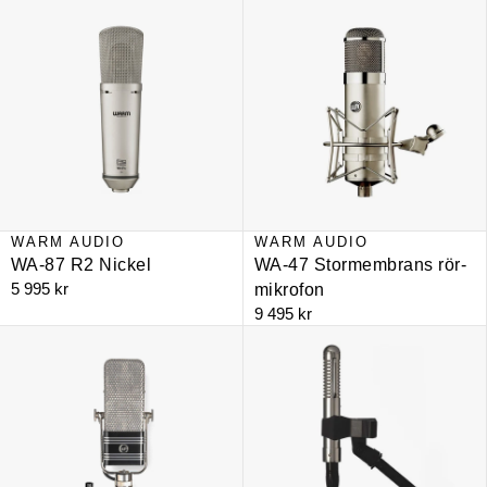
WARM AUDIO
WARM AUDIO
WA-87 R2 Nickel
WA-47 Stormembrans rör-
5 995 kr
mikrofon
9 495 kr
WA-44 studio ribbon microphone
Fen-Tone