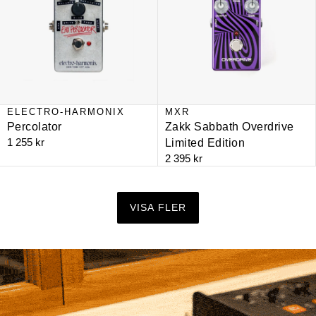
ELECTRO-HARMONIX
MXR
NYHET
NYHET
Percolator
Zakk Sabbath Overdrive
1 255 kr
Limited Edition
2 395 kr
VISA FLER