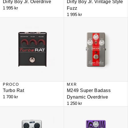
Dirty Boy Jr. Overdrive
Dirty Boy Jr. Vintage Style
1 995 kr
Fuzz
1 995 kr
Turbo Rat
M249 Super Badass Dynamic Ove
PROCO
MXR
BEGAGNAD
NYHET
Turbo Rat
M249 Super Badass
1 700 kr
Dynamic Overdrive
1 250 kr
Percolator
Zakk Sabbath Overdrive Limited Ed