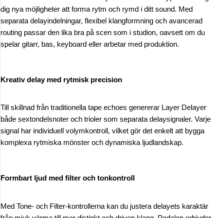
dig nya möjligheter att forma rytm och rymd i ditt sound. Med
separata delayindelningar, flexibel klangformning och avancerad
routing passar den lika bra på scen som i studion, oavsett om du
spelar gitarr, bas, keyboard eller arbetar med produktion.
Kreativ delay med rytmisk precision
Till skillnad från traditionella tape echoes genererar Layer Delayer
både sextondelsnoter och trioler som separata delaysignaler. Varje
signal har individuell volymkontroll, vilket gör det enkelt att bygga
komplexa rytmiska mönster och dynamiska ljudlandskap.
Formbart ljud med filter och tonkontroll
Med Tone- och Filter-kontrollerna kan du justera delayets karaktär
från mjuk värme till mer distinkt och driven klang. Pedalen erbjuder