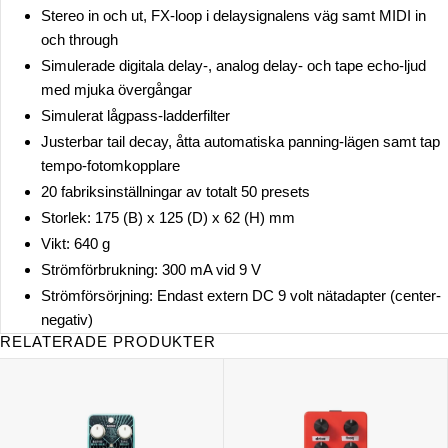
Stereo in och ut, FX-loop i delaysignalens väg samt MIDI in
och through
Simulerade digitala delay-, analog delay- och tape echo-ljud
med mjuka övergångar
Simulerat lågpass-ladderfilter
Justerbar tail decay, åtta automatiska panning-lägen samt tap
tempo-fotomkopplare
20 fabriksinställningar av totalt 50 presets
Storlek: 175 (B) x 125 (D) x 62 (H) mm
Vikt: 640 g
Strömförbrukning: 300 mA vid 9 V
Strömförsörjning: Endast extern DC 9 volt nätadapter (center-
negativ)
RELATERADE PRODUKTER
Pico Shimmer Reverb
Dirty Boy Jr. Booster