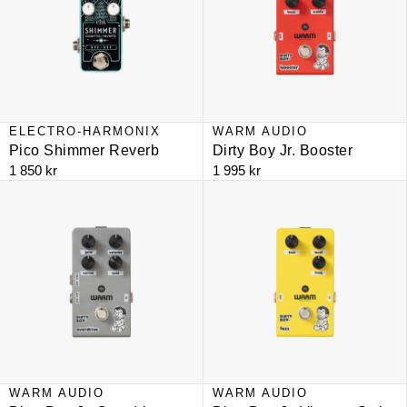
ELECTRO-HARMONIX
WARM AUDIO
NYHET
NYHET
Pico Shimmer Reverb
Dirty Boy Jr. Booster
1 850 kr
1 995 kr
Dirty Boy Jr. Overdrive
Dirty Boy Jr. Vintage Style Fuzz
WARM AUDIO
WARM AUDIO
NYHET
NYHET