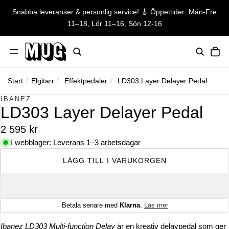
Snabba leveranser & personlig service! 🎸 Öppettider: Mån-Fre
Snabba leveranser & personlig ser
11–18, Lör 11–16, Sön 12-16
TO
Start
/
Elgitarr
/
Effektpedaler
/
LD303 Layer Delayer Pedal
HOPPA TILL PRODUKTINFORMATION
IBANEZ
LD303 Layer Delayer Pedal
2 595 kr
I webblager: Leverans 1–3 arbetsdagar
LÄGG TILL I VARUKORGEN
Betala senare med
Klarna
.
Läs mer
Ibanez LD303 Multi-function Delay
är en kreativ delaypedal som ger