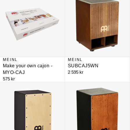
MEINL
MEINL
Make your own cajon -
SUBCAJ5WN
2 595 kr
MYO-CAJ
575 kr
MCAJ100BK-MA
HCAJ1AWA Stained American Whi