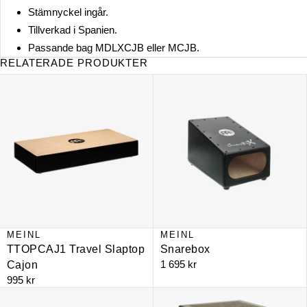
Stämnyckel ingår.
Tillverkad i Spanien.
Passande bag MDLXCJB eller MCJB.
RELATERADE PRODUKTER
TTOPCAJ1 Travel Slaptop Cajon
Snarebox
MEINL
MEINL
TTOPCAJ1 Travel Slaptop
Snarebox
1 695 kr
Cajon
995 kr
Make your own cajon - MYO-CAJ
SUBCAJ5WN