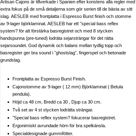
Artisan Cajons är tillverkade i Spanien efter konstens alla regler med
extra fokus på de små detaljerna som gör serien till de bästa av sitt
slag.
AESLEB med frontplatta i Espresso Burst finish och stomme
av 9-lager björklaminat. AESLEB har ett "special bass reflex
system? för att förstärka basregistret och med 8 stycken
handspunna (pre-tuned) lodräta sejarsträngar för det rätta
sejarsoundet. God dynamik och balans mellan tydlig topp och
basregister ger bra sound i "ghostslag", fingerspel och betonade
grundslag.
Frontplatta av Espresso Burst Finish.
Cajonstomme av 9-lager ( 12 mm) Björklaminat ( Betula
pendula).
Höjd ca 48 cm, Bredd ca 30 , Djup ca 30 cm.
Två set av 4 st stycken lodrätta strängar.
"Special bass reflex system? fokucerar basregistret.
Ergonimiskt avrundade hörn för bra spelkänsla.
Specialdesignade gummifötter.