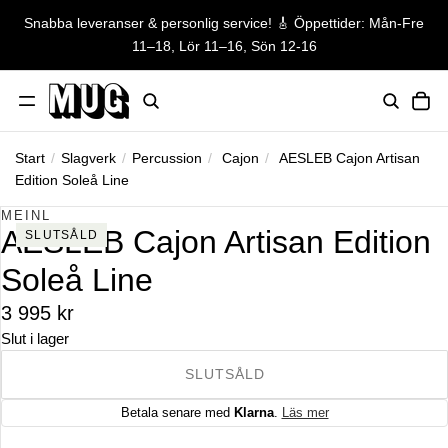
Snabba leveranser & personlig service! 🎸 Öppettider: Mån-Fre
Snabba leveranser & personlig ser
11–18, Lör 11–16, Sön 12-16
TO
Start
/
Slagverk
/
Percussion
/
Cajon
/
AESLEB Cajon Artisan
Edition Soleå Line
HOPPA TILL PRODUKTINFORMATION
MEINL
AESLEB Cajon Artisan Edition
SLUTSÅLD
Soleå Line
3 995 kr
Slut i lager
SLUTSÅLD
Betala senare med
Klarna
.
Läs mer