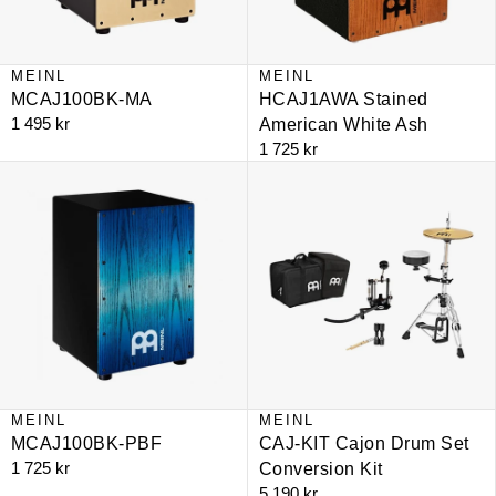
MEINL
MEINL
MCAJ100BK-MA
HCAJ1AWA Stained
1 495 kr
American White Ash
1 725 kr
MCAJ100BK-PBF
CAJ-KIT Cajon Drum Set Conversi
MEINL
MEINL
MCAJ100BK-PBF
CAJ-KIT Cajon Drum Set
1 725 kr
Conversion Kit
5 190 kr